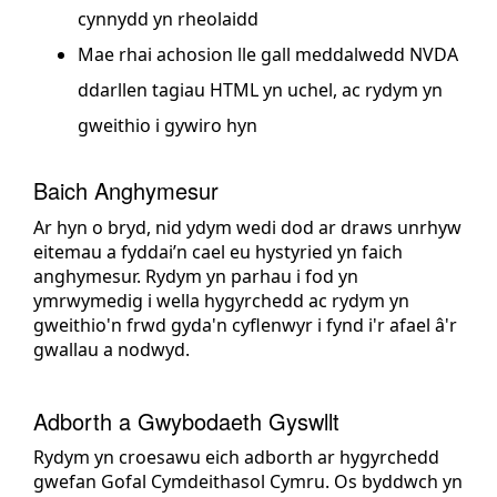
cynnydd yn rheolaidd
Mae rhai achosion lle gall meddalwedd NVDA
ddarllen tagiau HTML yn uchel, ac rydym yn
gweithio i gywiro hyn
Baich Anghymesur
Ar hyn o bryd, nid ydym wedi dod ar draws unrhyw
eitemau a fyddai’n cael eu hystyried yn faich
anghymesur. Rydym yn parhau i fod yn
ymrwymedig i wella hygyrchedd ac rydym yn
gweithio'n frwd gyda'n cyflenwyr i fynd i'r afael â'r
gwallau a nodwyd.
Adborth a Gwybodaeth Gyswllt
Rydym yn croesawu eich adborth ar hygyrchedd
gwefan Gofal Cymdeithasol Cymru. Os byddwch yn