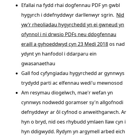
Efallai na fydd rhai dogfennau PDF yn gwbl
hygyrch i ddefnyddwyr darllenwyr sgrin.
Nid
yw’r rheoliadau hygyrchedd yn ei gwneud yn
ofynnol i ni drwsio PDFs neu ddogfennau
eraill a gyhoeddwyd cyn 23 Medi 2018
os nad
ydynt yn hanfodol i ddarparu ein
gwasanaethau
Gall fod cyfyngiadau hygyrchedd ar gynnwys
trydydd parti ac elfennau wedi'u mewnosod
Am resymau diogelwch, mae'r wefan yn
cynnwys nodwedd goramser sy'n allgofnodi
defnyddwyr ar ôl cyfnod o anweithgarwch. Ar
hyn o bryd, nid oes rhybudd ymlaen llaw cyn i
hyn ddigwydd. Rydym yn argymell arbed eich