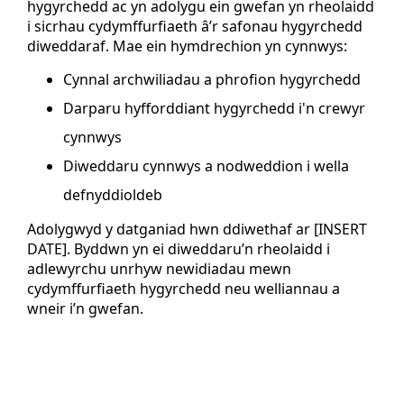
hygyrchedd ac yn adolygu ein gwefan yn rheolaidd
i sicrhau cydymffurfiaeth â’r safonau hygyrchedd
diweddaraf. Mae ein hymdrechion yn cynnwys:
Cynnal archwiliadau a phrofion hygyrchedd
Darparu hyfforddiant hygyrchedd i'n crewyr
cynnwys
Diweddaru cynnwys a nodweddion i wella
defnyddioldeb
Adolygwyd y datganiad hwn ddiwethaf ar [INSERT
DATE]. Byddwn yn ei diweddaru’n rheolaidd i
adlewyrchu unrhyw newidiadau mewn
cydymffurfiaeth hygyrchedd neu welliannau a
wneir i’n gwefan.