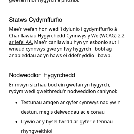
Statws Cydymffurfio
Mae'r wefan hon wedi'i dylunio i gydymffurfio â
Chanllawiau Hygyrchedd Cynnwys y We (WCAG) 2.2
ar lefel AA.
Mae'r canllawiau hyn yn esbonio sut i
wneud cynnwys gwe yn fwy hygyrch i bobl ag
anableddau ac yn haws ei ddefnyddio i bawb.
Nodweddion Hygyrchedd
Er mwyn sicrhau bod ein gwefan yn hygyrch,
rydym wedi gweithredu'r nodweddion canlynol:
Testunau amgen ar gyfer cynnwys nad yw'n
destun, megis delweddau ac eiconau
Llywio ar y bysellfwrdd ar gyfer elfennau
rhyngweithiol