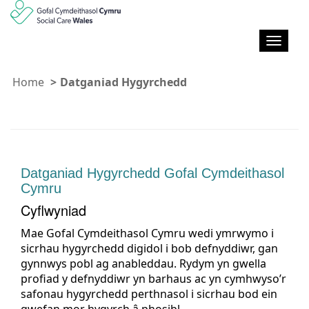
T
o
g
Home
Datganiad Hygyrchedd
g
l
e
M
o
r
Datganiad Hygyrchedd Gofal Cymdeithasol
d
Cymru
w
Cyflwyniad
y
a
Mae Gofal Cymdeithasol Cymru wedi ymrwymo i
e
sicrhau hygyrchedd digidol i bob defnyddiwr, gan
t
gynnwys pobl ag anableddau. Rydym yn gwella
h
profiad y defnyddiwr yn barhaus ac yn cymhwyso’r
safonau hygyrchedd perthnasol i sicrhau bod ein
gwefan mor hygyrch â phosibl.