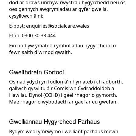
dod ar draws unrhyw rwystrau hygyrchedd neu os
oes gennych awgrymiadau ar gyfer gwella,
cysylltwch â ni:
E-bost:
enquiries@socialcare.wales
Ffôn: 0300 30 33 444
Ein nod yw ymateb i ymholiadau hygyrchedd o
fewn saith diwrnod gwaith.
Gweithdrefn Gorfodi
Os nad ydych yn fodlon â'n hymateb i'ch adborth,
gallwch gysylltu â'r Comisiwn Cydraddoldeb a
Hawliau Dynol (CCHD) i gael rhagor o gymorth.
Mae rhagor o wybodaeth
ar gael ar eu gwefan.
.
Gwelliannau Hygyrchedd Parhaus
Rydym wedi ymrwymo i welliant parhaus mewn