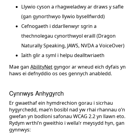
Llywio cyson a rhagweladwy ar draws y safle
(gan gynorthwyo llywio bysellfwrdd)
Cefnogaeth i ddarllenwyr sgrin a
thechnolegau cynorthwyol eraill (Dragon
Naturally Speaking, JAWS, NVDA a VoiceOver)
Iaith glir a syml i helpu dealltwriaeth
Mae gan
AbilityNet
gyngor ar wneud eich dyfais yn
haws ei defnyddio os oes gennych anabledd.
Cynnwys Anhygyrch
Er gwaethaf ein hymdrechion gorau i sicrhau
hygyrchedd, mae’n bosibl nad yw rhai rhannau o’n
gwefan yn bodloni safonau WCAG 2.2 yn llawn eto.
Rydym wrthi’n gweithio i wella’r meysydd hyn, gan
gynnwys: