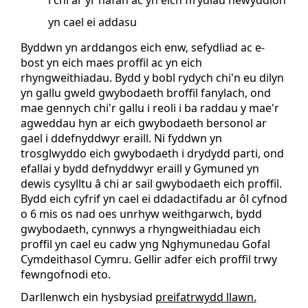
yn cael ei addasu
Byddwn yn arddangos eich enw, sefydliad ac e-
bost yn eich maes proffil ac yn eich
rhyngweithiadau. Bydd y bobl rydych chi'n eu dilyn
yn gallu gweld gwybodaeth broffil fanylach, ond
mae gennych chi'r gallu i reoli i ba raddau y mae'r
agweddau hyn ar eich gwybodaeth bersonol ar
gael i ddefnyddwyr eraill. Ni fyddwn yn
trosglwyddo eich gwybodaeth i drydydd parti, ond
efallai y bydd defnyddwyr eraill y Gymuned yn
dewis cysylltu â chi ar sail gwybodaeth eich proffil.
Bydd eich cyfrif yn cael ei ddadactifadu ar ôl cyfnod
o 6 mis os nad oes unrhyw weithgarwch, bydd
gwybodaeth, cynnwys a rhyngweithiadau eich
proffil yn cael eu cadw yng Nghymunedau Gofal
Cymdeithasol Cymru. Gellir adfer eich proffil trwy
fewngofnodi eto.
Darllenwch ein hysbysiad
preifatrwydd llawn
.