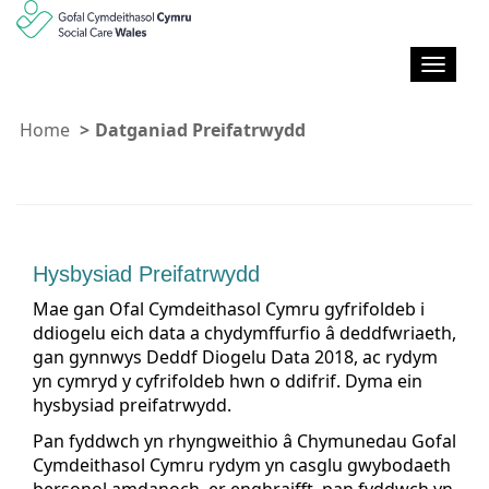
T
o
g
Home
Datganiad Preifatrwydd
g
l
e
M
o
r
Hysbysiad Preifatrwydd
d
w
Mae gan Ofal Cymdeithasol Cymru gyfrifoldeb i
y
ddiogelu eich data a chydymffurfio â deddfwriaeth,
a
gan gynnwys Deddf Diogelu Data 2018, ac rydym
e
yn cymryd y cyfrifoldeb hwn o ddifrif. Dyma ein
t
hysbysiad preifatrwydd.
h
Pan fyddwch yn rhyngweithio â Chymunedau Gofal
Cymdeithasol Cymru rydym yn casglu gwybodaeth
bersonol amdanoch, er enghraifft, pan fyddwch yn