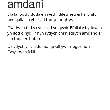
amdani
Efallai bod y dudalen wedi'i dileu neu ei harchifo,
neu gallai'r cyfeiriad fod yn anghywir.
Gwiriwch fod y cyfeiriad yn gywir. Efallai y byddwch
yn dod o hyd i'r hyn rydych chi'n edrych amdano ar
ein
tudalen hafan
.
Os ydych yn credu mai gwall yw'r neges hon
Cysylltwch â Ni
.